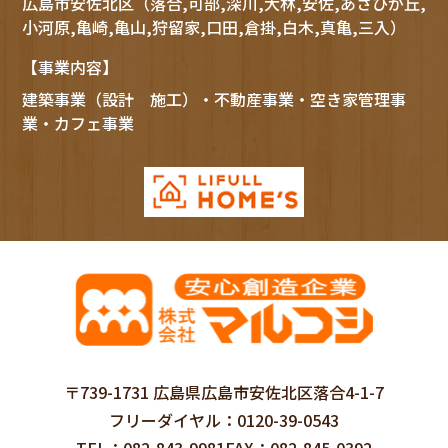
広島市
安佐北区
（落合,可部,深川,大林,安佐,あさひが丘,
小河原,亀崎,亀山,狩留家,口田,倉掛,白木,真亀,三入）
【事業内容】
建築事業（設計 施工）・不動産事業・空き家管理事
業・カフェ事業
〒739-1731 広島県広島市安佐北区落合4-1-7
フリーダイヤル
0120-39-0543
TEL
082-843-9981
FAX
082-845-0392