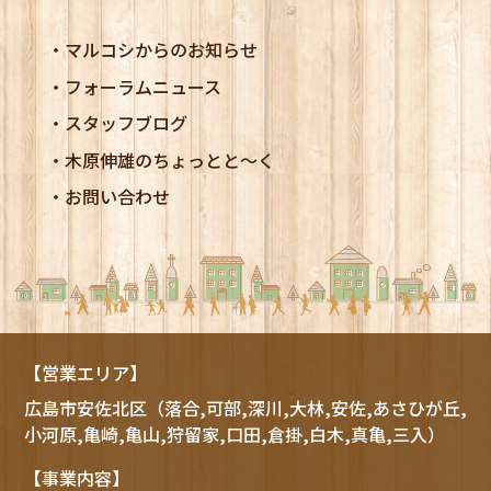
マルコシからのお知らせ
フォーラムニュース
スタッフブログ
木原伸雄のちょっとと～く
お問い合わせ
【営業エリア】
広島市
安佐北区
（落合,可部,深川,大林,安佐,あさひが丘,
小河原,亀崎,亀山,狩留家,口田,倉掛,白木,真亀,三入）
【事業内容】