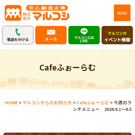
MENU
マルコシ公式
メール
電話をかける
LINE
Cafeふぉーらむ
HOME
>
マルコシからのお知らせ
>
Cafeふぉーらむ
>
今週のラ
ンチメニュー 2026.6.1～6.5