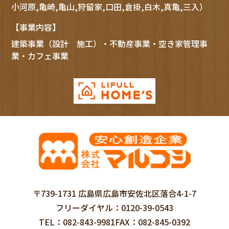
小河原,亀崎,亀山,狩留家,口田,倉掛,白木,真亀,三入）
【事業内容】
建築事業（設計 施工）・不動産事業・空き家管理事
業・カフェ事業
〒739-1731 広島県広島市安佐北区落合4-1-7
フリーダイヤル
0120-39-0543
TEL
082-843-9981
FAX
082-845-0392