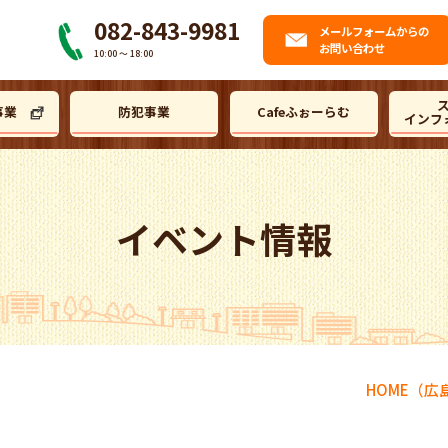
082-843-9981
メール
フォームからの
お問い合わせ
10:00 〜 18:00
事業
防犯事業
Cafeふぉーらむ
インフ
イベント情報
HOME
（広