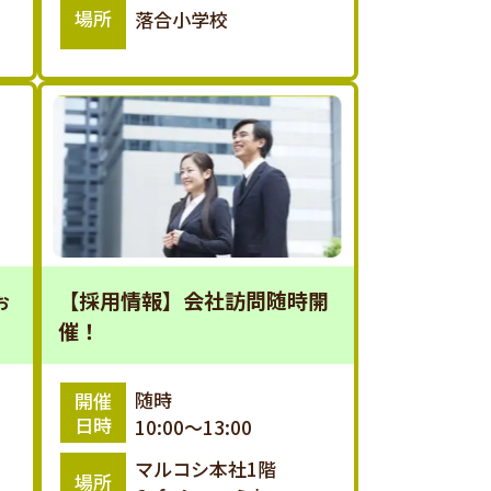
場所
落合小学校
ぉ
【採用情報】会社訪問随時開
催！
）
随時
開催
日時
10:00～13:00
マルコシ本社1階
場所