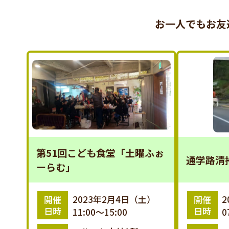
お一人でもお友
第51回こども食堂「土曜ふぉ
通学路清
ーらむ」
2023年2月4日（土）
2
開催
開催
日時
日時
11:00～15:00
0