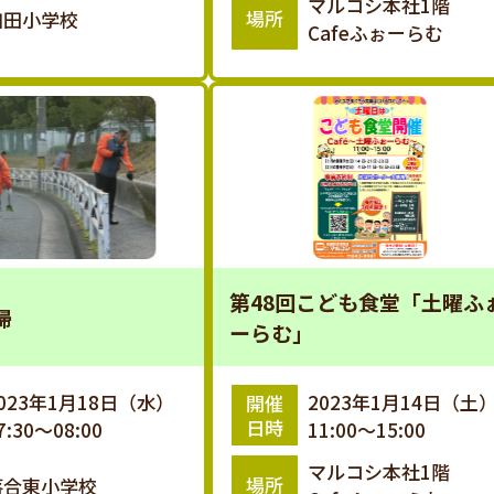
マルコシ本社1階
場所
口田小学校
Cafeふぉーらむ
第48回こども食堂「土曜ふ
掃
ーらむ」
023年1月18日（水）
2023年1月14日（土
開催
日時
7:30～08:00
11:00～15:00
マルコシ本社1階
場所
落合東小学校