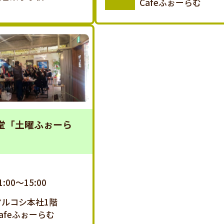
Cafeふぉーらむ
堂「土曜ふぉーら
1:00～15:00
マルコシ本社1階
afeふぉーらむ