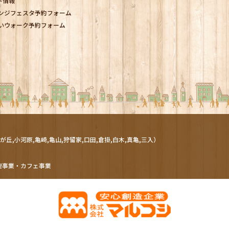
ト情報
ンジフェスタ予約フォーム
いウォーク予約フォーム
が丘,小河原,亀崎,亀山,狩留家,口田,倉掛,白木,真亀,三入）
理事業・カフェ事業