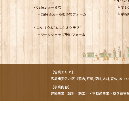
イベン
Cafeふぉーらむ
オレ
Cafeふぉーらむ予約フォーム
夢拾
コケリウム
“ムスキオクラブ”
ワークショップ予約フォーム
【営業エリア】
広島市
安佐北区
（落合,可部,深川,大林,安佐,あさひ
【事業内容】
建築事業（設計 施工）・不動産事業・空き家管