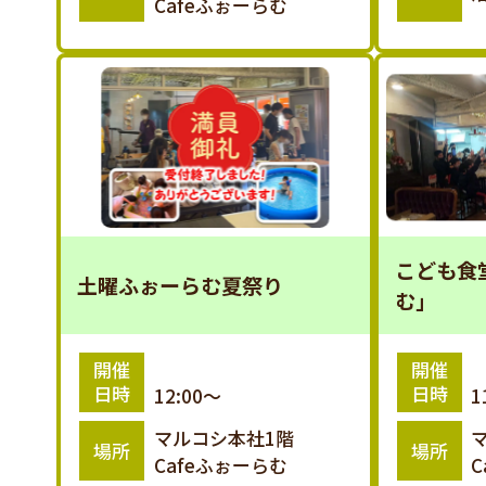
Cafeふぉーらむ
こども食
土曜ふぉーらむ夏祭り
む」
開催
開催
日時
日時
12:00～
1
マルコシ本社1階
場所
場所
Cafeふぉーらむ
C