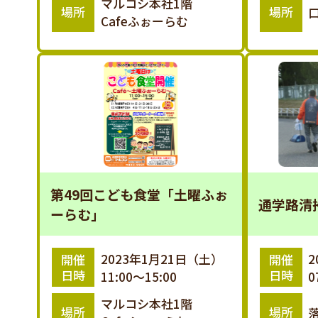
マルコシ本社1階
場所
場所
Cafeふぉーらむ
第49回こども食堂「土曜ふぉ
通学路清
ーらむ」
2023年1月21日（土）
2
開催
開催
日時
日時
11:00～15:00
0
マルコシ本社1階
場所
場所