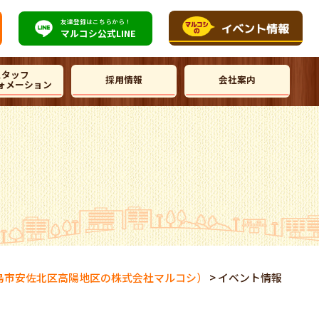
友達登録はこちらから！
マルコシ公式
LINE
スタッフ
採用情報
会社案内
ォメーション
島市安佐北区高陽地区の株式会社マルコシ）
>
イベント情報