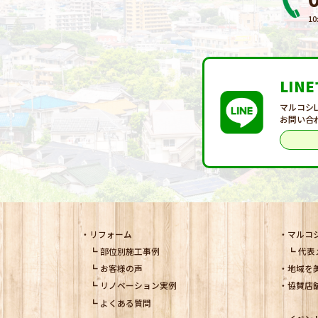
10
LIN
マルコシ
お問い合
リフォーム
マルコ
部位別施工事例
代表
お客様の声
地域を
リノベーション実例
協賛店
よくある質問