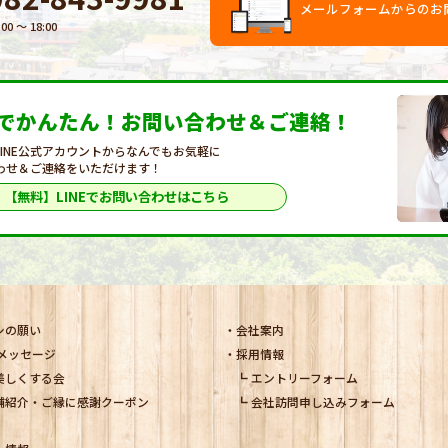
メールフォームからのお
:00 〜 18:00
Eでかんたん！
お問い合わせ＆ご連絡！
LINE公式アカウントからなんでもお気軽に
わせ＆ご連絡をいただけます！
【無料】LINEで
お問い合わせはこちら
シの願い
会社案内
メッセージ
採用情報
美しくする会
エントリーフォーム
舗紹介・ご縁に感謝クーポン
会社訪問申し込みフォーム