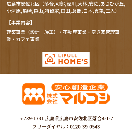
広島市
安佐北区
（落合,可部,深川,大林,安佐,あさひが丘,
小河原,亀崎,亀山,狩留家,口田,倉掛,白木,真亀,三入）
【事業内容】
建築事業（設計 施工）・不動産事業・空き家管理事
業・カフェ事業
〒739-1731 広島県広島市安佐北区落合4-1-7
フリーダイヤル
0120-39-0543