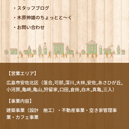
スタッフブログ
木原伸雄のちょっとと～く
お問い合わせ
【営業エリア】
広島市
安佐北区
（落合,可部,深川,大林,安佐,あさひが丘,
小河原,亀崎,亀山,狩留家,口田,倉掛,白木,真亀,三入）
【事業内容】
建築事業（設計 施工）・不動産事業・空き家管理事
業・カフェ事業