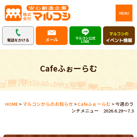
MENU
マルコシ公式
メール
電話をかける
LINE
Cafeふぉーらむ
HOME
>
マルコシからのお知らせ
>
Cafeふぉーらむ
>
今週のラ
ンチメニュー 2026.6.29～7.3