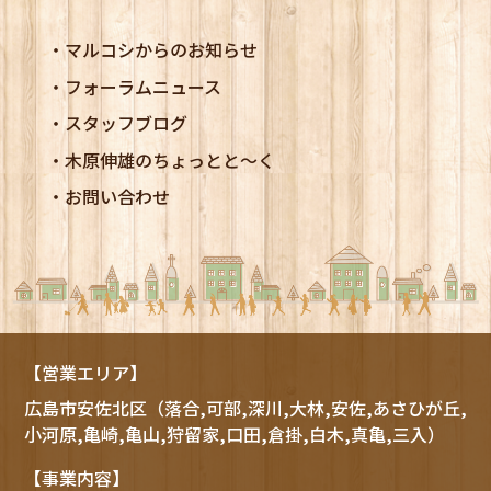
マルコシからのお知らせ
フォーラムニュース
スタッフブログ
木原伸雄のちょっとと～く
お問い合わせ
【営業エリア】
広島市
安佐北区
（落合,可部,深川,大林,安佐,あさひが丘,
小河原,亀崎,亀山,狩留家,口田,倉掛,白木,真亀,三入）
【事業内容】