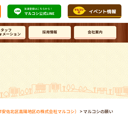
友達登録はこちらから！
マルコシ公式
LINE
スタッフ
採用情報
会社案内
ォメーション
市安佐北区高陽地区の株式会社マルコシ）
>
マルコシの願い