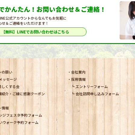
Eでかんたん！
お問い合わせ＆ご連絡！
LINE公式アカウントからなんでもお気軽に
わせ＆ご連絡をいただけます！
【無料】LINEで
お問い合わせはこちら
シの願い
会社案内
メッセージ
採用情報
美しくする会
エントリーフォーム
舗紹介・ご縁に感謝クーポン
会社訪問申し込みフォーム
ト情報
ンジフェスタ予約フォーム
いウォーク予約フォーム