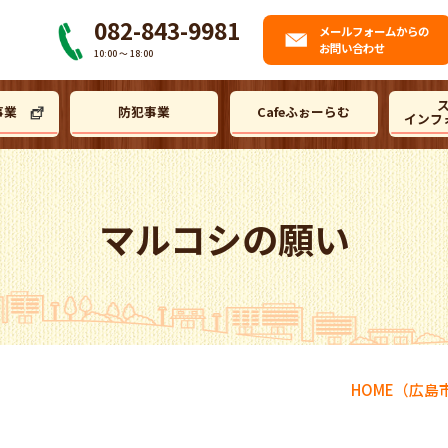
082-843-9981
メール
フォームからの
お問い合わせ
10:00 〜 18:00
事業
防犯事業
Cafeふぉーらむ
インフ
マルコシの願い
HOME
（広島