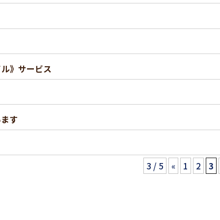
イル》サービス
います
3 / 5
«
1
2
3