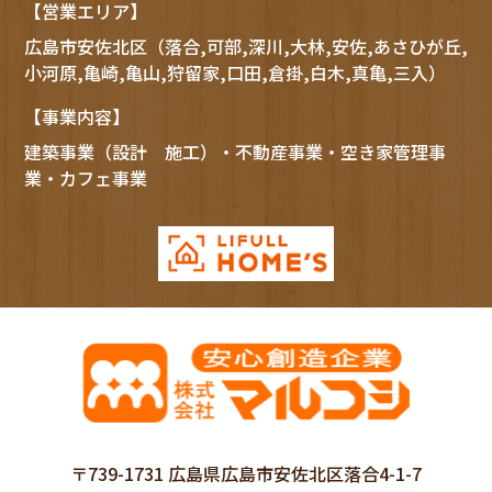
【営業エリア】
広島市
安佐北区
（落合,可部,深川,大林,安佐,あさひが丘,
小河原,亀崎,亀山,狩留家,口田,倉掛,白木,真亀,三入）
【事業内容】
建築事業（設計 施工）・不動産事業・空き家管理事
業・カフェ事業
〒739-1731 広島県広島市安佐北区落合4-1-7