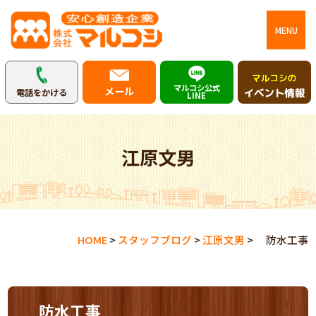
MENU
マルコシ公式
メール
電話をかける
LINE
江原文男
HOME
>
スタッフブログ
>
江原文男
>
防水工事
防水工事