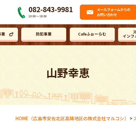
082-843-9981
メール
フォームからの
お問い合わせ
10:00 〜 18:00
事業
防犯事業
Cafeふぉーらむ
インフ
山野幸恵
HOME
（広島市安佐北区高陽地区の株式会社マルコシ）
>