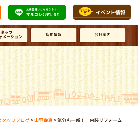
友達登録はこちらから！
マルコシ公式
LINE
スタッフ
採用情報
会社案内
ォメーション
スタッフブログ
>
山野幸恵
>
気分も一新！ 内装リフォーム