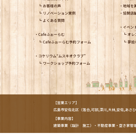
お客様の声
地域を
リノベーション実例
協賛店
よくある質問
イベン
Cafeふぉーらむ
オレ
Cafeふぉーらむ予約フォーム
夢拾
コケリウム
“ムスキオクラブ”
ワークショップ予約フォーム
【営業エリア】
広島市
安佐北区
（落合,可部,深川,大林,安佐,あさひ
【事業内容】
建築事業（設計 施工）・不動産事業・空き家管