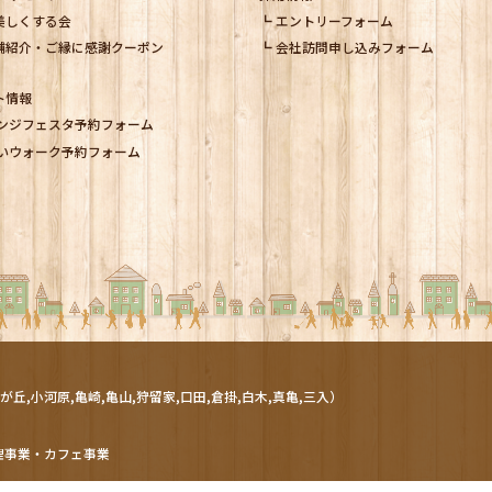
美しくする会
エントリーフォーム
舗紹介・ご縁に感謝クーポン
会社訪問申し込みフォーム
ト情報
ンジフェスタ予約フォーム
いウォーク予約フォーム
が丘,小河原,亀崎,亀山,狩留家,口田,倉掛,白木,真亀,三入）
理事業・カフェ事業