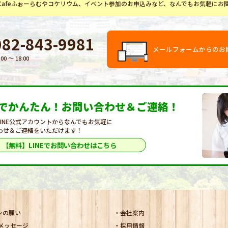
Cafeふぉーらむ
や
コケリウム
、イベント参加のお申込みなど、なんでもお気軽にお
082-843-9981
メールフォームからのお
:00 〜 18:00
Eでかんたん！
お問い合わせ＆ご連絡！
LINE公式アカウントからなんでもお気軽に
わせ＆ご連絡をいただけます！
【無料】LINEで
お問い合わせはこちら
シの願い
会社案内
メッセージ
採用情報