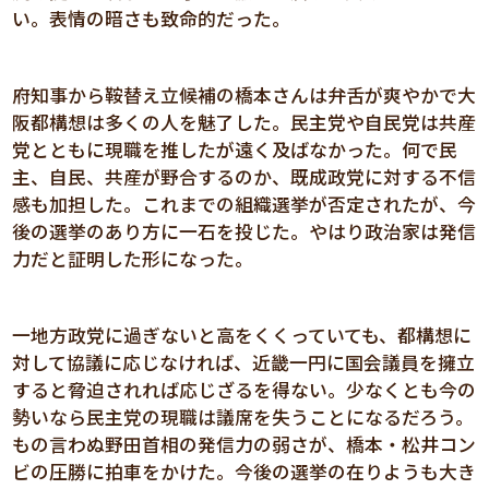
い。表情の暗さも致命的だった。
府知事から鞍替え立候補の橋本さんは弁舌が爽やかで大
阪都構想は多くの人を魅了した。民主党や自民党は共産
党とともに現職を推したが遠く及ばなかった。何で民
主、自民、共産が野合するのか、既成政党に対する不信
感も加担した。これまでの組織選挙が否定されたが、今
後の選挙のあり方に一石を投じた。やはり政治家は発信
力だと証明した形になった。
一地方政党に過ぎないと高をくくっていても、都構想に
対して協議に応じなければ、近畿一円に国会議員を擁立
すると脅迫されれば応じざるを得ない。少なくとも今の
勢いなら民主党の現職は議席を失うことになるだろう。
もの言わぬ野田首相の発信力の弱さが、橋本・松井コン
ビの圧勝に拍車をかけた。今後の選挙の在りようも大き