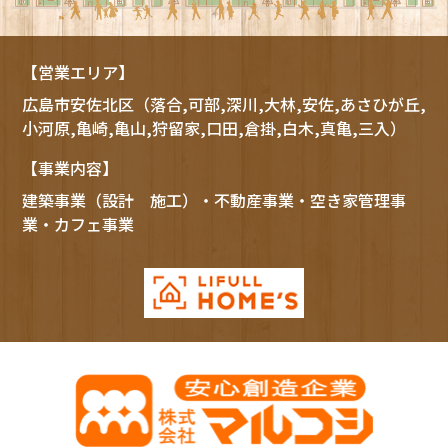
【営業エリア】
広島市
安佐北区
（落合,可部,深川,大林,安佐,あさひが丘,
小河原,亀崎,亀山,狩留家,口田,倉掛,白木,真亀,三入）
【事業内容】
建築事業（設計 施工）・不動産事業・空き家管理事
業・カフェ事業