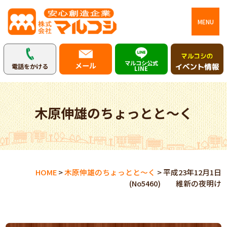
MENU
マルコシ公式
メール
電話をかける
LINE
木原伸雄のちょっとと～く
HOME
>
木原伸雄のちょっとと～く
>
平成23年12月1日
(No5460) 維新の夜明け