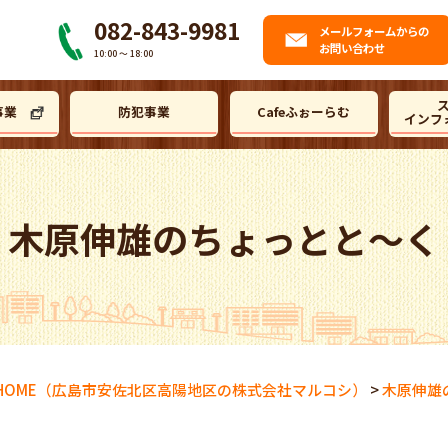
082-843-9981
メール
フォームからの
お問い合わせ
10:00 〜 18:00
事業
防犯事業
Cafeふぉーらむ
インフ
木原伸雄のちょっとと～く
HOME
（広島市安佐北区高陽地区の株式会社マルコシ）
>
木原伸雄