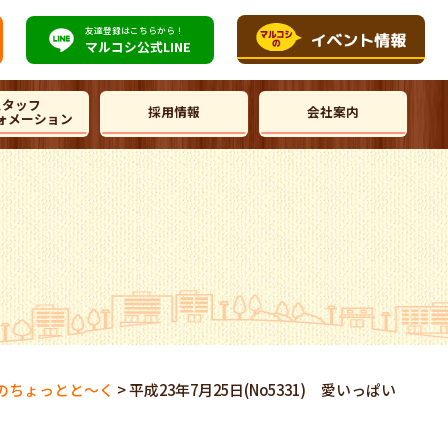
友達登録はこちらから！
マルコシ公式
LINE
スタッフ
採用情報
会社案内
ォメーション
のちょっとと～く
>
平成23年7月25日(No5331) 愛いっぱい