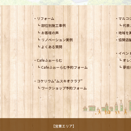
リフォーム
マルコ
部位別施工事例
代表
お客様の声
地域を
リノベーション実例
協賛店
よくある質問
イベン
Cafeふぉーらむ
オレ
Cafeふぉーらむ予約フォーム
夢拾
コケリウム
“ムスキオクラブ”
ワークショップ予約フォーム
【営業エリア】