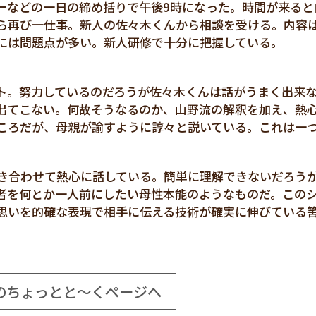
ーなどの一日の締め括りで午後9時になった。時間が来ると
ら再び一仕事。新人の佐々木くんから相談を受ける。内容
には問題点が多い。新人研修で十分に把握している。
ト。努力しているのだろうが佐々木くんは話がうまく出来
出てこない。何故そうなるのか、山野流の解釈を加え、熱
ころだが、母親が諭すように諄々と説いている。これは一
き合わせて熱心に話している。簡単に理解できないだろう
者を何とか一人前にしたい母性本能のようなものだ。この
思いを的確な表現で相手に伝える技術が確実に伸びている
のちょっとと～くページへ