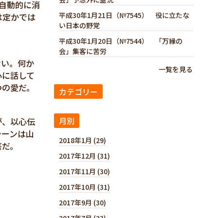
自動的に消
平成30年1月21日（№7545） 役に立たな
は定かでは
い日本の野党
平成30年1月20日（№7544） 「万縁の
会」集客に苦労
ない。何か
一覧を見る
心に話して
つの愛だ。
カテゴリー
月別
が、以心伝
シーンは山
2018年1月 (29)
筈だ。
2017年12月 (31)
2017年11月 (30)
2017年10月 (31)
2017年9月 (30)
2017年7月 (23)