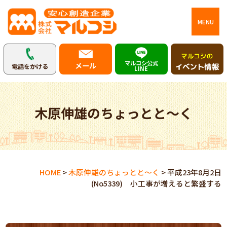
MENU
マルコシ公式
メール
電話をかける
LINE
木原伸雄のちょっとと～く
HOME
>
木原伸雄のちょっとと～く
>
平成23年8月2日
(No5339) 小工事が増えると繁盛する