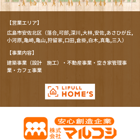
【営業エリア】
広島市
安佐北区
（落合,可部,深川,大林,安佐,あさひが丘,
小河原,亀崎,亀山,狩留家,口田,倉掛,白木,真亀,三入）
【事業内容】
建築事業（設計 施工）・不動産事業・空き家管理事
業・カフェ事業