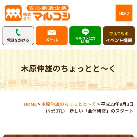
MENU
マルコシ公式
メール
電話をかける
LINE
木原伸雄のちょっとと～く
HOME
>
木原伸雄のちょっとと～く
>
平成23年9月3日
(No5371) 新しい「全体研修」のスタート