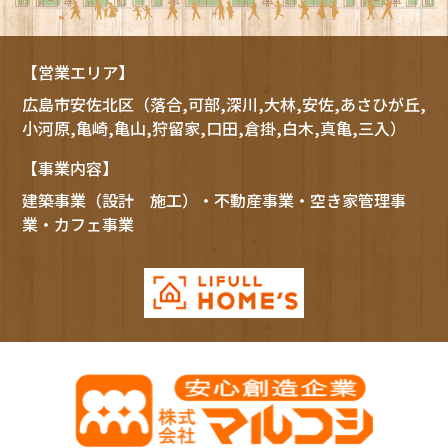
【営業エリア】
広島市
安佐北区
（落合,可部,深川,大林,安佐,あさひが丘,
小河原,亀崎,亀山,狩留家,口田,倉掛,白木,真亀,三入）
【事業内容】
建築事業（設計 施工）・不動産事業・空き家管理事
業・カフェ事業