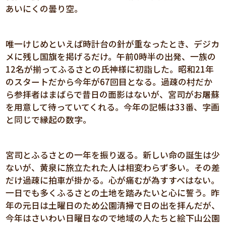
あいにくの曇り空。
唯一けじめといえば時計台の針が重なったとき、デジカ
メに残し国旗を掲げるだけ。午前0時半の出発、一族の
12名が揃ってふるさとの氏神様に初詣した。昭和21年
のスタートだから今年が67回目となる。過疎の村だか
ら参拝者はまばらで昔日の面影はないが、宮司がお屠蘇
を用意して待っていてくれる。今年の記帳は33番、字画
と同じで縁起の数字。
宮司とふるさとの一年を振り返る。新しい命の誕生は少
ないが、黄泉に旅立たれた人は相変わらず多い。その差
だけ過疎に拍車が掛かる。心が痛むが為すすべはない。
一日でも多くふるさとの土地を踏みたいと心に誓う。昨
年の元日は土曜日のため公園清掃で日の出を拝んだが、
今年はさいわい日曜日なので地域の人たちと絵下山公園