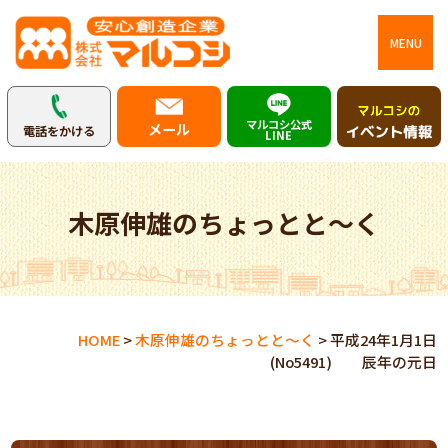
MENU
マルコシ公式
メール
電話をかける
LINE
木原伸雄のちょっとと～く
HOME
>
木原伸雄のちょっとと～く
>
平成24年1月1日
(No5491) 辰年の元日