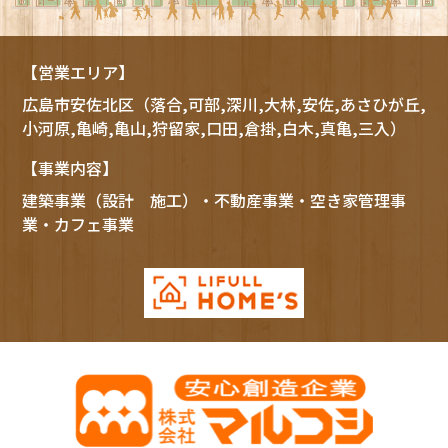
【営業エリア】
広島市
安佐北区
（落合,可部,深川,大林,安佐,あさひが丘,
小河原,亀崎,亀山,狩留家,口田,倉掛,白木,真亀,三入）
【事業内容】
建築事業（設計 施工）・不動産事業・空き家管理事
業・カフェ事業