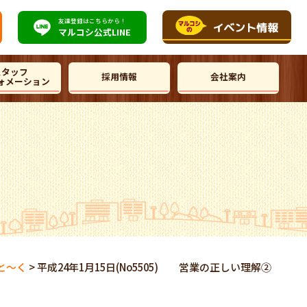
友達登録はこちらから！
マルコシ公式
LINE
スタッフ
採用情報
会社案内
ォメーション
と～く
>
平成24年1月15日(No5505) 営業の正しい理解②