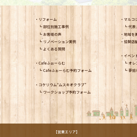
リフォーム
マルコ
部位別施工事例
代表
お客様の声
地域を
リノベーション実例
協賛店
よくある質問
イベン
Cafeふぉーらむ
オレ
Cafeふぉーらむ予約フォーム
夢拾
コケリウム
“ムスキオクラブ”
ワークショップ予約フォーム
【営業エリア】