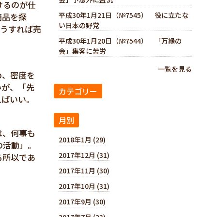
けるのが仕
平成30年1月21日（№7545） 役に立たな
商品を探
い日本の野党
そうすれば売
平成30年1月20日（№7544） 「万縁の
会」集客に苦労
一覧を見る
め、密度を
いが、「先
カテゴリー
ればいい。
月別
は、何事も
2018年1月 (29)
の活動」。
2017年12月 (31)
る所以であ
2017年11月 (30)
2017年10月 (31)
2017年9月 (30)
2017年7月 (23)