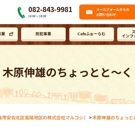
082-843-9981
メール
フォームからの
お問い合わせ
10:00 〜 18:00
事業
防犯事業
Cafeふぉーらむ
インフ
木原伸雄のちょっとと～く
島市安佐北区高陽地区の株式会社マルコシ）
>
木原伸雄のちょっと