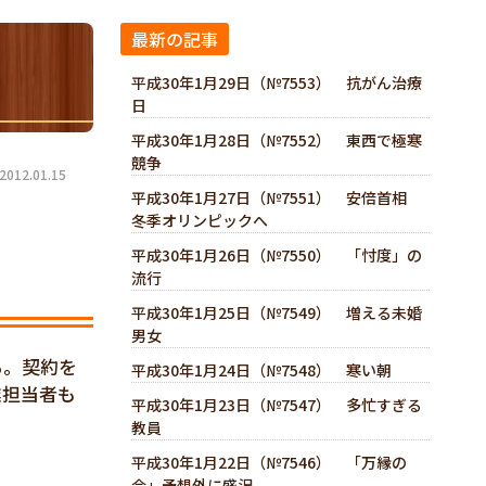
最新の記事
平成30年1月29日（№7553） 抗がん治療
日
平成30年1月28日（№7552） 東西で極寒
競争
12.01.15
平成30年1月27日（№7551） 安倍首相
冬季オリンピックへ
平成30年1月26日（№7550） 「忖度」の
流行
平成30年1月25日（№7549） 増える未婚
男女
る。契約を
平成30年1月24日（№7548） 寒い朝
業担当者も
平成30年1月23日（№7547） 多忙すぎる
教員
平成30年1月22日（№7546） 「万縁の
会」予想外に盛況