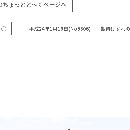
のちょっとと～くページへ
解①