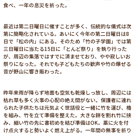
食べ、一年の息災を祈った。
最近は第二日曜日に催すことが多く、伝統的な儀式は次
第に簡略化されている。あいにく今年の第二日曜日は8
日で「松の内」にある。そのため「竹の子学園」では第
三日曜日に当たる15日に「とんど祭り」を執り行った
が、周辺の集落ではすでに済ませており、やや寂しいお
祭りになった。それでも子どもたちの歓声や竹の爆ぜる
音が野山に響き賑わった。
昨年来雨が降らず地面も空気も乾燥しっ放し、周辺には
枯れ草も多く火事の心配の絶え間がない。保護者に連れ
られた子供たちは元気よく世話役と一緒に竹を運び、櫓
を組み、竹を立て準備を整えた。大きな餅を割れ竹に挟
み、細い竹の先に書初めを結び準備はOK。藁に火を付
け点火すると勢いよく燃え上がる。一年間の無事を祈り