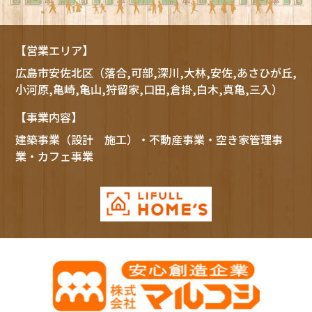
【営業エリア】
広島市
安佐北区
（落合,可部,深川,大林,安佐,あさひが丘,
小河原,亀崎,亀山,狩留家,口田,倉掛,白木,真亀,三入）
【事業内容】
建築事業（設計 施工）・不動産事業・空き家管理事
業・カフェ事業