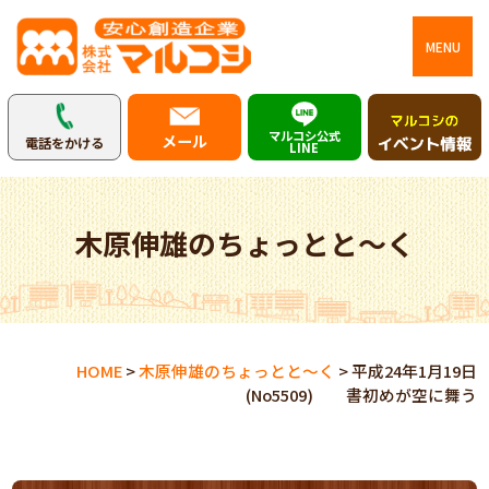
MENU
マルコシ公式
メール
電話をかける
LINE
木原伸雄のちょっとと～く
HOME
>
木原伸雄のちょっとと～く
>
平成24年1月19日
(No5509) 書初めが空に舞う