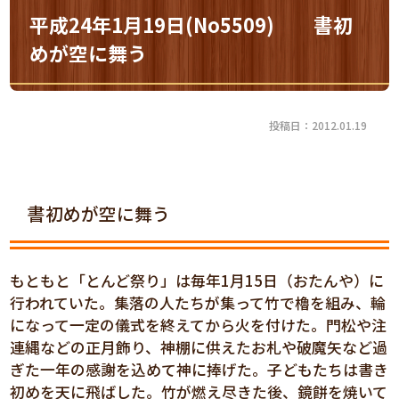
平成24年1月19日(No5509) 書初
めが空に舞う
投稿日：2012.01.19
書初めが空に舞う
もともと「とんど祭り」は毎年1月15日（おたんや）に
行われていた。集落の人たちが集って竹で櫓を組み、輪
になって一定の儀式を終えてから火を付けた。門松や注
連縄などの正月飾り、神棚に供えたお札や破魔矢など過
ぎた一年の感謝を込めて神に捧げた。子どもたちは書き
初めを天に飛ばした。竹が燃え尽きた後、鏡餅を焼いて