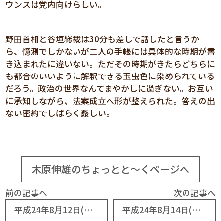
ウンスは党内向けらしい。
野田首相と谷垣総裁は30分も差しで話したと言うか
ら、憶測でしかないが二人の手帳には具体的な時期が書
き込まれたに違いない。ただその時期がきたらどちらに
も都合のいいように解釈できる玉虫色に染められている
だろう。政治の世界なんてまやかしに過ぎない。お互い
に承知しながら、法案成立へ形が整えられた。答えの出
ない密約でしばらく姦しい。
木原伸雄のちょっとと～くページへ
前の記事へ
次の記事へ
平成24年8月12日(No5715) 「個人力」より「チーム力」
平成24年8月14日(No5717) お墓参り