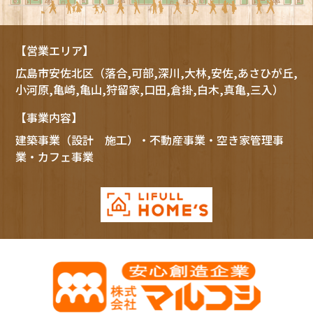
【営業エリア】
広島市
安佐北区
（落合,可部,深川,大林,安佐,あさひが丘,
小河原,亀崎,亀山,狩留家,口田,倉掛,白木,真亀,三入）
【事業内容】
建築事業（設計 施工）・不動産事業・空き家管理事
業・カフェ事業