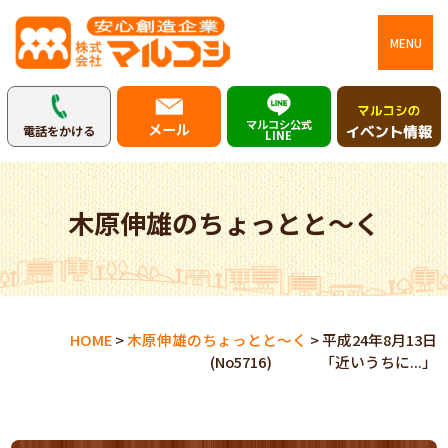
MENU
マルコシ公式
メール
電話をかける
LINE
木原伸雄のちょっとと～く
HOME
>
木原伸雄のちょっとと～く
>
平成24年8月13日
(No5716) 「近いうちに...」