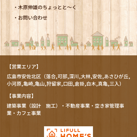
木原伸雄のちょっとと～く
お問い合わせ
【営業エリア】
広島市
安佐北区
（落合,可部,深川,大林,安佐,あさひが丘,
小河原,亀崎,亀山,狩留家,口田,倉掛,白木,真亀,三入）
【事業内容】
建築事業（設計 施工）・不動産事業・空き家管理事
業・カフェ事業