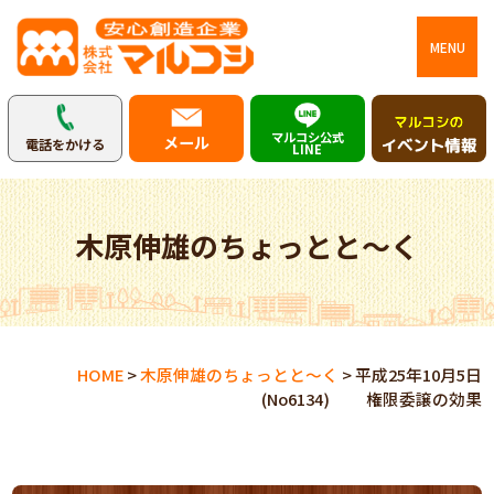
MENU
マルコシ公式
メール
電話をかける
LINE
木原伸雄のちょっとと～く
HOME
>
木原伸雄のちょっとと～く
>
平成25年10月5日
(No6134) 権限委譲の効果