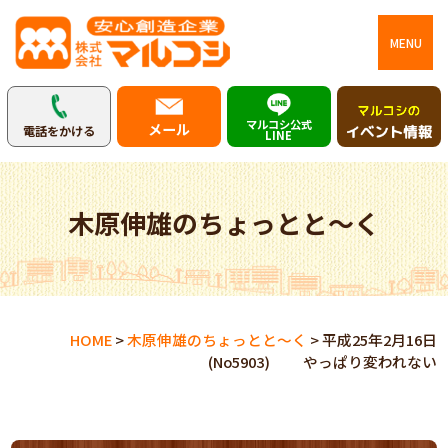
MENU
マルコシ公式
メール
電話をかける
LINE
木原伸雄のちょっとと～く
HOME
>
木原伸雄のちょっとと～く
>
平成25年2月16日
(No5903) やっぱり変われない