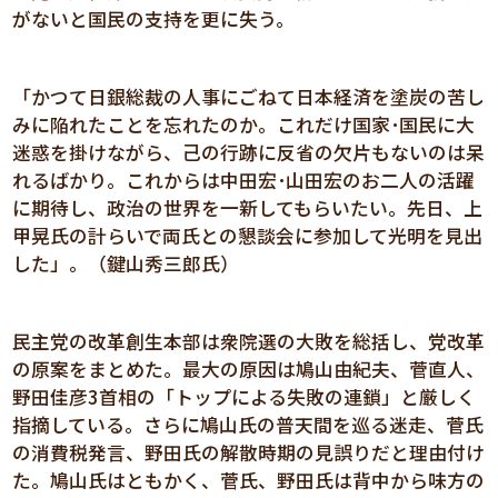
がないと国民の支持を更に失う。
「かつて日銀総裁の人事にごねて日本経済を塗炭の苦し
みに陥れたことを忘れたのか。これだけ国家･国民に大
迷惑を掛けながら、己の行跡に反省の欠片もないのは呆
れるばかり。これからは中田宏･山田宏のお二人の活躍
に期待し、政治の世界を一新してもらいたい。先日、上
甲晃氏の計らいで両氏との懇談会に参加して光明を見出
した」。（鍵山秀三郎氏）
民主党の改革創生本部は衆院選の大敗を総括し、党改革
の原案をまとめた。最大の原因は鳩山由紀夫、菅直人、
野田佳彦3首相の「トップによる失敗の連鎖」と厳しく
指摘している。さらに鳩山氏の普天間を巡る迷走、菅氏
の消費税発言、野田氏の解散時期の見誤りだと理由付け
た。鳩山氏はともかく、菅氏、野田氏は背中から味方の