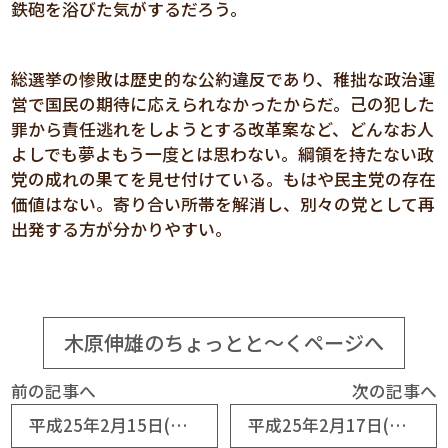
鉄砲を浴びた気がするだろう。
総選挙の惨敗は歴史的な公約違反であり、稚拙な政治運
営で国民の期待に応えられなかったからだ。己の犯した
罪から責任逃れをしようとする改革案など、どんなお人
よしでも夢よもう一度とは思わない。綱領を持たない政
党の成れの果てを見せ付けている。もはや民主党の存在
価値はない。寄り合い所帯を解消し、別々の党として再
出発する方が分かりやすい。
木原伸雄のちょっとと～くページへ
前の記事へ
次の記事へ
平成25年2月15日(No5902) 国会にまっとうなスター誕生
平成25年2月17日(No5904) 小粋なギャラリー