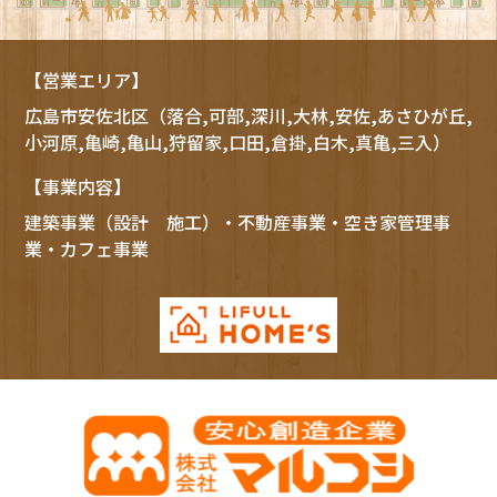
【営業エリア】
広島市
安佐北区
（落合,可部,深川,大林,安佐,あさひが丘,
小河原,亀崎,亀山,狩留家,口田,倉掛,白木,真亀,三入）
【事業内容】
建築事業（設計 施工）・不動産事業・空き家管理事
業・カフェ事業