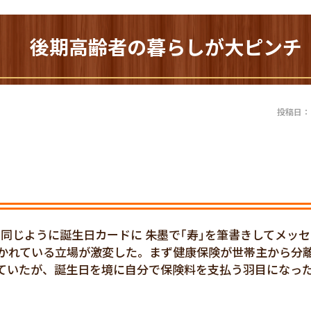
48) 後期高齢者の暮らしが大ピンチ
投稿日：20
と同じように誕生日カードに 朱墨で｢寿｣を筆書きしてメッ
置かれている立場が激変した。まず健康保険が世帯主から分
ていたが、誕生日を境に自分で保険料を支払う羽目になっ