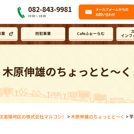
082-843-9981
メール
フォームからの
お問い合わせ
10:00 〜 18:00
事業
防犯事業
Cafeふぉーらむ
インフ
木原伸雄のちょっとと～く
区高陽地区の株式会社マルコシ）
>
木原伸雄のちょっとと～く
>
平