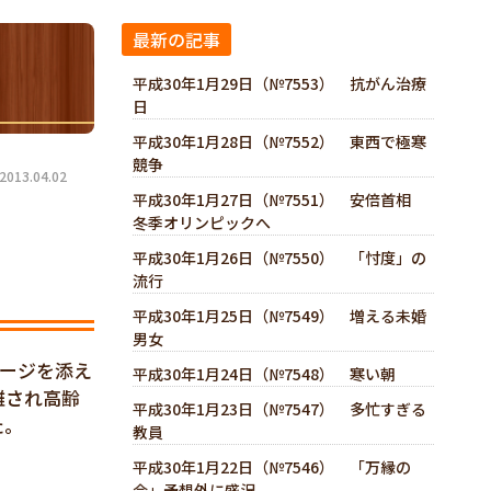
最新の記事
平成30年1月29日（№7553） 抗がん治療
日
平成30年1月28日（№7552） 東西で極寒
競争
13.04.02
平成30年1月27日（№7551） 安倍首相
冬季オリンピックへ
平成30年1月26日（№7550） 「忖度」の
流行
平成30年1月25日（№7549） 増える未婚
男女
セージを添え
平成30年1月24日（№7548） 寒い朝
離され高齢
平成30年1月23日（№7547） 多忙すぎる
た。
教員
平成30年1月22日（№7546） 「万縁の
会」予想外に盛況