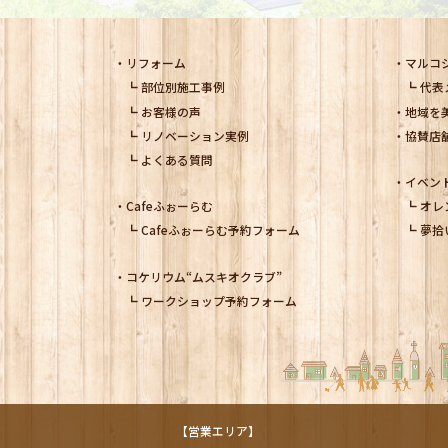
リフォーム
マルコ
部位別施工事例
代表
お客様の声
地域を
リノベーション実例
協賛店
よくある質問
イベン
Cafeふぉーらむ
オレ
Cafeふぉーらむ予約フォーム
夢拾
コケリウム
“ムスキオクラブ”
ワークショップ予約フォーム
【営業エリア】