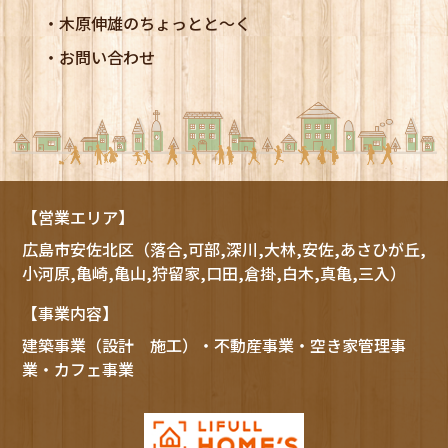
木原伸雄のちょっとと～く
お問い合わせ
【営業エリア】
広島市
安佐北区
（落合,可部,深川,大林,安佐,あさひが丘,
小河原,亀崎,亀山,狩留家,口田,倉掛,白木,真亀,三入）
【事業内容】
建築事業（設計 施工）・不動産事業・空き家管理事
業・カフェ事業