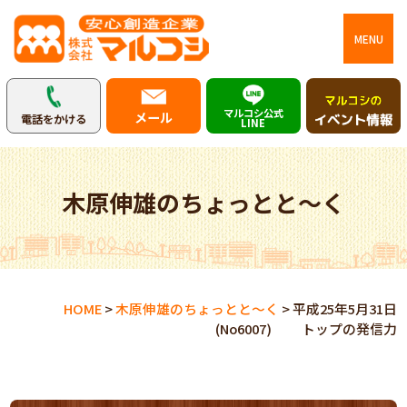
MENU
マルコシ公式
メール
電話をかける
LINE
木原伸雄のちょっとと～く
HOME
>
木原伸雄のちょっとと～く
>
平成25年5月31日
(No6007) トップの発信力