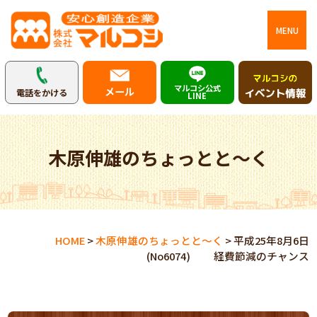
MENU
マルコシ公式
メール
電話をかける
LINE
木原伸雄のちょっとと～く
HOME
>
木原伸雄のちょっとと～く
>
平成25年8月6日
(No6074) 経費節減のチャンス