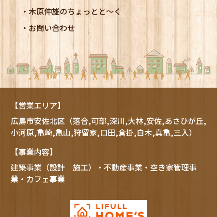
木原伸雄のちょっとと～く
お問い合わせ
【営業エリア】
広島市
安佐北区
（落合,可部,深川,大林,安佐,あさひが丘,
小河原,亀崎,亀山,狩留家,口田,倉掛,白木,真亀,三入）
【事業内容】
建築事業（設計 施工）・不動産事業・空き家管理事
業・カフェ事業