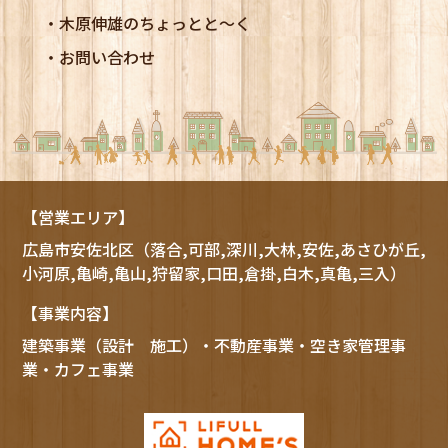
木原伸雄のちょっとと～く
お問い合わせ
【営業エリア】
広島市
安佐北区
（落合,可部,深川,大林,安佐,あさひが丘,
小河原,亀崎,亀山,狩留家,口田,倉掛,白木,真亀,三入）
【事業内容】
建築事業（設計 施工）・不動産事業・空き家管理事
業・カフェ事業