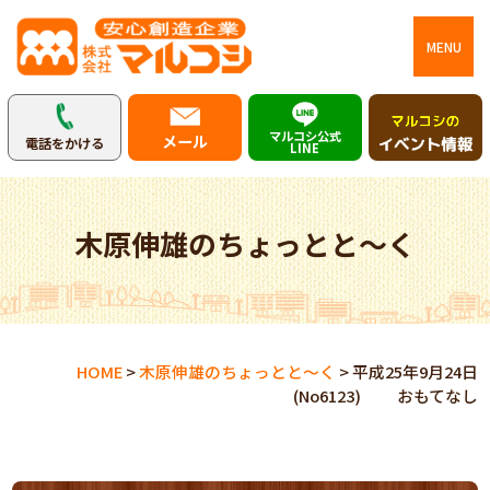
MENU
マルコシ公式
メール
電話をかける
LINE
木原伸雄のちょっとと～く
HOME
>
木原伸雄のちょっとと～く
>
平成25年9月24日
(No6123) おもてなし