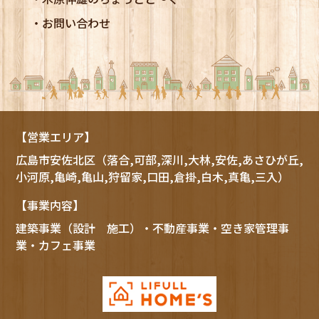
お問い合わせ
【営業エリア】
広島市
安佐北区
（落合,可部,深川,大林,安佐,あさひが丘,
小河原,亀崎,亀山,狩留家,口田,倉掛,白木,真亀,三入）
【事業内容】
建築事業（設計 施工）・不動産事業・空き家管理事
業・カフェ事業