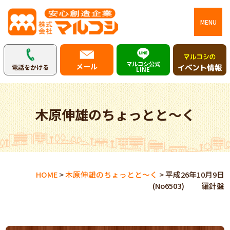
MENU
マルコシ公式
メール
電話をかける
LINE
木原伸雄のちょっとと～く
HOME
>
木原伸雄のちょっとと～く
>
平成26年10月9日
(No6503) 羅針盤