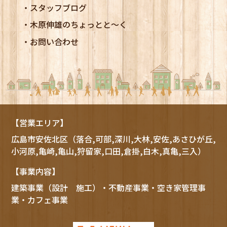
スタッフブログ
木原伸雄のちょっとと～く
お問い合わせ
【営業エリア】
広島市
安佐北区
（落合,可部,深川,大林,安佐,あさひが丘,
小河原,亀崎,亀山,狩留家,口田,倉掛,白木,真亀,三入）
【事業内容】
建築事業（設計 施工）・不動産事業・空き家管理事
業・カフェ事業