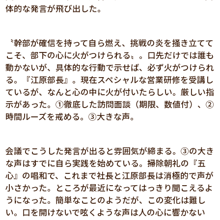
体的な発言が飛び出した。
〝幹部が確信を持って自ら燃え、挑戦の炎を掻き立てて
こそ、部下の心に火がつけられる〟。口先だけでは誰も
動かないが、具体的な行動で示せば、必ず火がつけられ
る。『江原部長』。現在スペシャルな営業研修を受講し
ているが、なんと心の中に火が付いたらしい。厳しい指
示があった。①徹底した訪問面談（期限、数値付）、②
時間ルーズを戒める。③大きな声。
会議でこうした発言が出ると雰囲気が締まる。③の大き
な声はすでに自ら実践を始めている。掃除朝礼の『五
心』の唱和で、これまで社長と江原部長は消極的で声が
小さかった。ところが最近になってはっきり聞こえるよ
うになった。簡単なことのようだが、この変化は難し
い。口を開けないで呟くような声は人の心に響かない