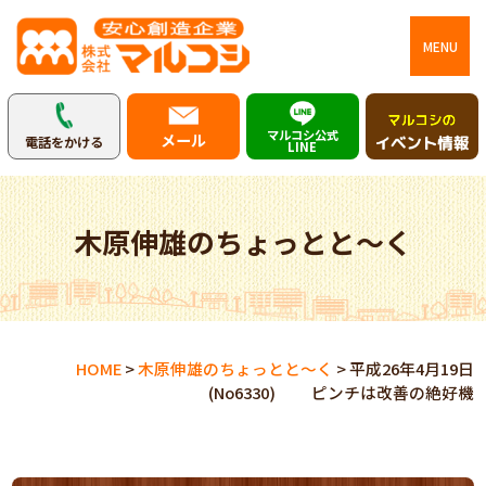
MENU
マルコシ公式
メール
電話をかける
LINE
木原伸雄のちょっとと～く
HOME
>
木原伸雄のちょっとと～く
>
平成26年4月19日
(No6330) ピンチは改善の絶好機