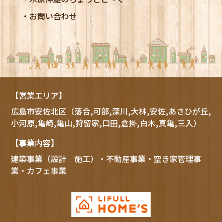
お問い合わせ
【営業エリア】
広島市
安佐北区
（落合,可部,深川,大林,安佐,あさひが丘,
小河原,亀崎,亀山,狩留家,口田,倉掛,白木,真亀,三入）
【事業内容】
建築事業（設計 施工）・不動産事業・空き家管理事
業・カフェ事業