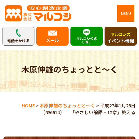
MENU
マルコシ公式
メール
電話をかける
LINE
木原伸雄のちょっとと～く
HOME
>
木原伸雄のちょっとと～く
>
平成27年1月28日
（№6614） 「やさしい論語・12章」終える