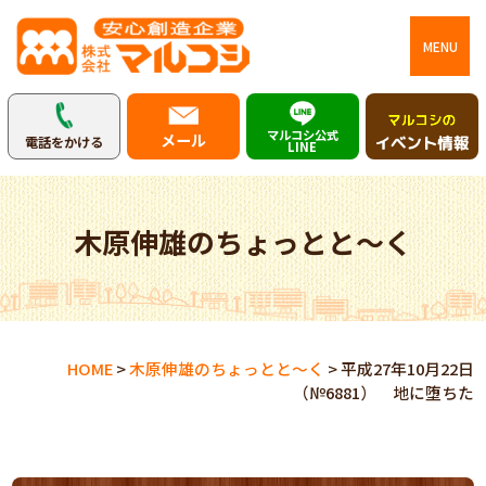
MENU
マルコシ公式
メール
電話をかける
LINE
木原伸雄のちょっとと～く
HOME
>
木原伸雄のちょっとと～く
>
平成27年10月22日
（№6881） 地に堕ちた