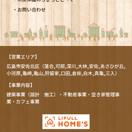
お問い合わせ
【営業エリア】
広島市
安佐北区
（落合,可部,深川,大林,安佐,あさひが丘,
小河原,亀崎,亀山,狩留家,口田,倉掛,白木,真亀,三入）
【事業内容】
建築事業（設計 施工）・不動産事業・空き家管理事
業・カフェ事業