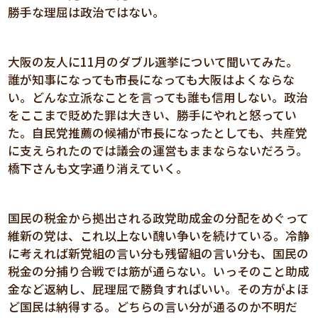
勝手な理屈は政治ではない。
大阪の友人に11月のダブル選挙について聞いてみた。
誰が知事になっても市長になっても大阪はよくならな
い。どんな立派なことを言っても誰も信用しない。政治
をここまで貶めた罪は大きい、勝手にやれと怒ってい
た。自民党推薦の候補が市長になったとしても、共産党
に支えられたのでは議会の運営もままならないだろう。
橋下さんも文字通り消えていく。
国民の税金から拠出される政党助成金の分配をめぐって
維新の党は、これ以上ない醜い争いを続けている。冷静
に考えれば新党組の言い分も残留組の言い分も、国民の
税金の分捕り合戦では筋が通らない。いっそのこと助成
金など返納し、屁理屈で勝負すればいい。その方がよほ
ど国民は納得する。どちらの言い分が通るのか不明だ