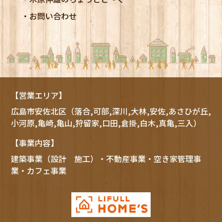
お問い合わせ
【営業エリア】
広島市
安佐北区
（落合,可部,深川,大林,安佐,あさひが丘,
小河原,亀崎,亀山,狩留家,口田,倉掛,白木,真亀,三入）
【事業内容】
建築事業（設計 施工）・不動産事業・空き家管理事
業・カフェ事業