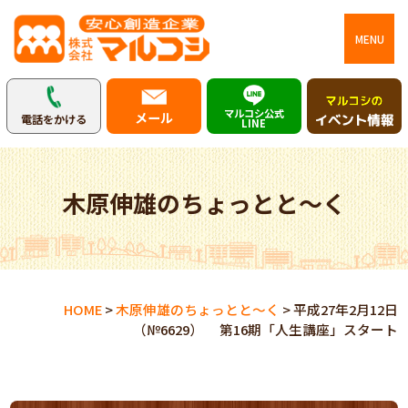
MENU
マルコシ公式
メール
電話をかける
LINE
木原伸雄のちょっとと～く
HOME
>
木原伸雄のちょっとと～く
>
平成27年2月12日
（№6629） 第16期「人生講座」スタート