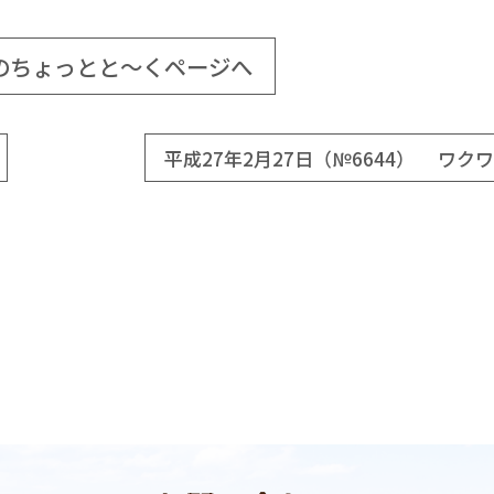
のちょっとと～くページへ
平成27年2月27日（№6644） ワク