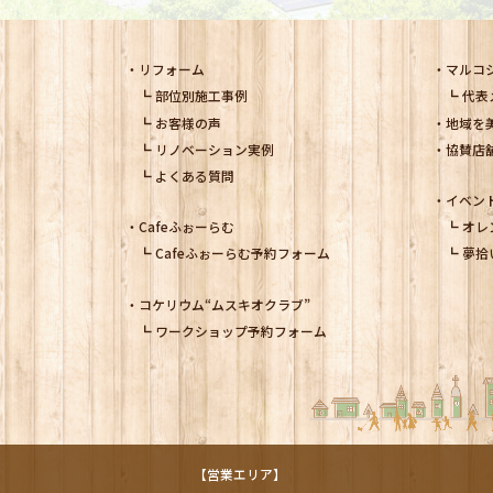
リフォーム
マルコ
部位別施工事例
代表
お客様の声
地域を
リノベーション実例
協賛店
よくある質問
イベン
Cafeふぉーらむ
オレ
Cafeふぉーらむ予約フォーム
夢拾
コケリウム
“ムスキオクラブ”
ワークショップ予約フォーム
【営業エリア】