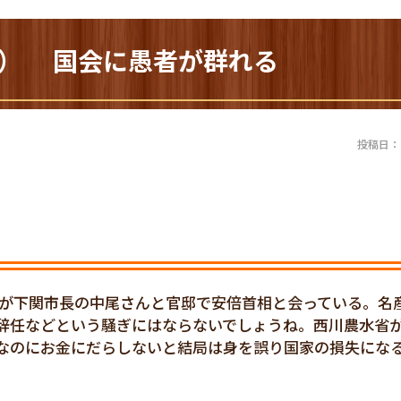
43） 国会に愚者が群れる
投稿日：20
んが下関市長の中尾さんと官邸で安倍首相と会っている。名
辞任などという騒ぎにはならないでしょうね。西川農水省
なのにお金にだらしないと結局は身を誤り国家の損失にな