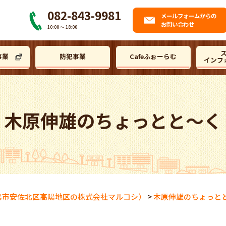
082-843-9981
メール
フォームからの
お問い合わせ
10:00 〜 18:00
事業
防犯事業
Cafeふぉーらむ
インフ
木原伸雄のちょっとと～く
島市安佐北区高陽地区の株式会社マルコシ）
>
木原伸雄のちょっと