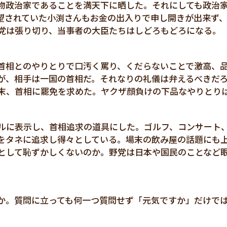
物政治家であることを満天下に晒した。それにしても政治
望されていた小渕さんもお金の出入りで申し開きが出来ず
党は張り切り、当事者の大臣たちはしどろもどろになる。
首相とのやりとりで口汚く罵り、くだらないことで激高、
が、相手は一国の首相だ。それなりの礼儀は弁えるべきだ
末、首相に罷免を求めた。ヤクザ顔負けの下品なやりとり
ルに表示し、首相追求の道具にした。ゴルフ、コンサート
をタネに追求し得々としている。場末の飲み屋の話題にも
として恥ずかしくないのか。野党は日本や国民のことなど
か。質問に立っても何一つ質問せず「元気ですか」だけで