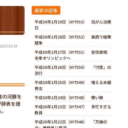
最新の記事
平成30年1月29日（№7553） 抗がん治療
日
平成30年1月28日（№7552） 東西で極寒
競争
15.02.26
平成30年1月27日（№7551） 安倍首相
冬季オリンピックへ
平成30年1月26日（№7550） 「忖度」の
流行
平成30年1月25日（№7549） 増える未婚
男女
産の河豚を
平成30年1月24日（№7548） 寒い朝
が辞表を提
平成30年1月23日（№7547） 多忙すぎる
る。
教員
平成30年1月22日（№7546） 「万縁の
会」予想外に盛況