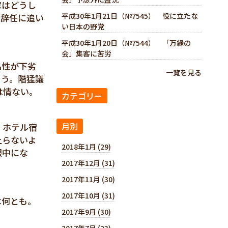
家はどうし
平成30年1月21日（№7545） 役に立たな
、辞任に追い
い日本の野党
平成30年1月20日（№7544） 「万縁の
会」集客に苦労
品性が下劣
一覧を見る
ろう。階猛議
は情ない。
カテゴリー
月別
、ホテル宿
上らないよ
2018年1月 (29)
眼中にな
2017年12月 (31)
2017年11月 (30)
2017年10月 (31)
は何とも。
2017年9月 (30)
2017年7月 (23)