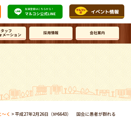
友達登録はこちらから！
マルコシ公式
LINE
スタッフ
採用情報
会社案内
ォメーション
と～く
>
平成27年2月26日（№6643） 国会に愚者が群れる