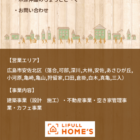
お問い合わせ
【営業エリア】
広島市
安佐北区
（落合,可部,深川,大林,安佐,あさひが丘,
小河原,亀崎,亀山,狩留家,口田,倉掛,白木,真亀,三入）
【事業内容】
建築事業（設計 施工）・不動産事業・空き家管理事
業・カフェ事業