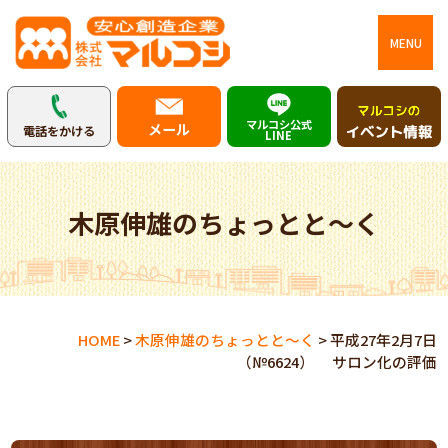
MENU
マルコシ公式
メール
電話をかける
LINE
木原伸雄のちょっとと～く
HOME
>
木原伸雄のちょっとと～く
>
平成27年2月7日
（№6624） サロン化の評価