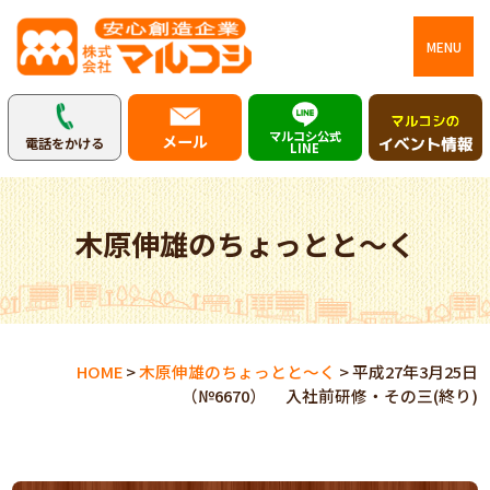
MENU
マルコシ公式
メール
電話をかける
LINE
木原伸雄のちょっとと～く
HOME
>
木原伸雄のちょっとと～く
>
平成27年3月25日
（№6670） 入社前研修・その三(終り)