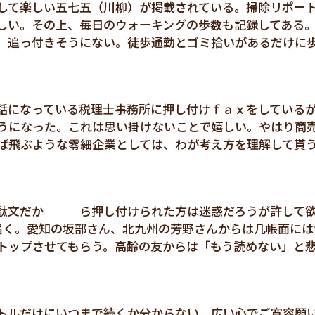
して楽しい五七五（川柳）が掲載されている。掃除リポー
しい。その上、毎日のウォーキングの歩数も記録してある
、追っ付きそうにない。徒歩通勤とゴミ拾いがあるだけに
話になっている税理士事務所に押し付けｆａｘをしている
うになった。これは思い掛けないことで嬉しい。やはり商
ば飛ぶような零細企業としては、わが考え方を理解して貰
の駄文だか ら押し付けられた方は迷惑だろうが許して
届く。愛知の坂部さん、北九州の芳野さんからは几帳面には
トップさせてもらう。高齢の友からは「もう読めない」と
トルだけにいつまで続くか分からない。広い心でご寛容願