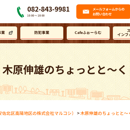
082-843-9981
メール
フォームからの
お問い合わせ
10:00 〜 18:00
事業
防犯事業
Cafeふぉーらむ
インフ
木原伸雄のちょっとと～く
安佐北区高陽地区の株式会社マルコシ）
>
木原伸雄のちょっとと～