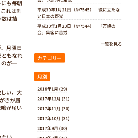
トにも毎朝
平成30年1月21日（№7545） 役に立たな
。これは刺
い日本の野党
歩数は拮
平成30年1月20日（№7544） 「万縁の
会」集客に苦労
一覧を見る
が、月曜日
売ともなれ
カテゴリー
うのが一
月別
2018年1月 (29)
欲しい。大
2017年12月 (31)
がきが届
悲鳴が届い
2017年11月 (30)
2017年10月 (31)
2017年9月 (30)
いたい。
2017年7月 (23)