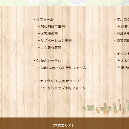
リフォーム
マルコ
部位別施工事例
代表
お客様の声
地域を
リノベーション実例
協賛店
よくある質問
イベン
Cafeふぉーらむ
オレ
Cafeふぉーらむ予約フォーム
夢拾
コケリウム
“ムスキオクラブ”
ワークショップ予約フォーム
【営業エリア】