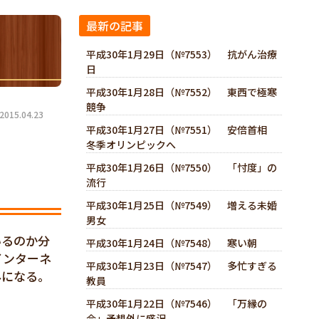
最新の記事
平成30年1月29日（№7553） 抗がん治療
日
平成30年1月28日（№7552） 東西で極寒
競争
15.04.23
平成30年1月27日（№7551） 安倍首相
冬季オリンピックへ
平成30年1月26日（№7550） 「忖度」の
流行
平成30年1月25日（№7549） 増える未婚
男女
いるのか分
平成30年1月24日（№7548） 寒い朝
インターネ
平成30年1月23日（№7547） 多忙すぎる
みになる。
教員
平成30年1月22日（№7546） 「万縁の
会」予想外に盛況