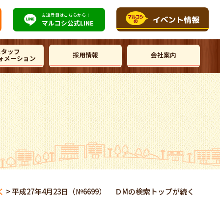
友達登録はこちらから！
マルコシ公式
LINE
スタッフ
採用情報
会社案内
ォメーション
く
>
平成27年4月23日（№6699） ＤМの検索トップが続く