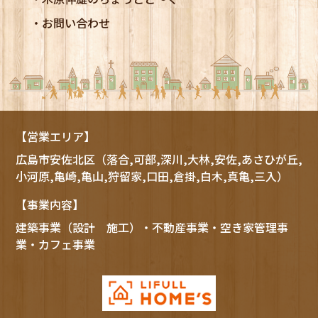
お問い合わせ
【営業エリア】
広島市
安佐北区
（落合,可部,深川,大林,安佐,あさひが丘,
小河原,亀崎,亀山,狩留家,口田,倉掛,白木,真亀,三入）
【事業内容】
建築事業（設計 施工）・不動産事業・空き家管理事
業・カフェ事業