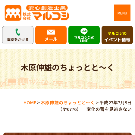
MENU
マルコシ公式
メール
電話をかける
LINE
木原伸雄のちょっとと～く
HOME
>
木原伸雄のちょっとと～く
>
平成27年7月9日
（№6776） 変化の蕾を見逃さない