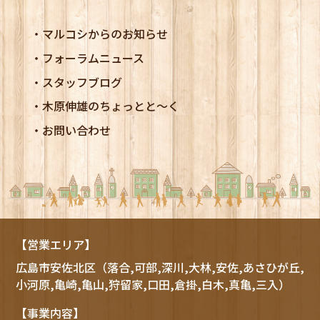
マルコシからのお知らせ
フォーラムニュース
スタッフブログ
木原伸雄のちょっとと～く
お問い合わせ
【営業エリア】
広島市
安佐北区
（落合,可部,深川,大林,安佐,あさひが丘,
小河原,亀崎,亀山,狩留家,口田,倉掛,白木,真亀,三入）
【事業内容】