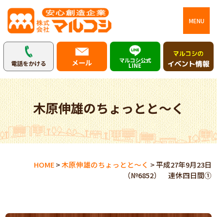
MENU
マルコシ公式
メール
電話をかける
LINE
木原伸雄のちょっとと～く
HOME
>
木原伸雄のちょっとと～く
>
平成27年9月23日
（№6852） 連休四日間①