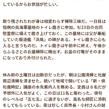
しているからお世話が忙しい。
取り残されたわが身は相変わらず掃除三昧だ。一日目は
恒例の呉海軍墓地のトイレ磨きに参加。9/23日の合同
慰霊祭に備えて磨き上げておく。この墓地には父が乗船
していた駆逐艦「浜風」の碑がある。トイレ磨きに心も
入ると言うものだ。トイレ磨きは午前中に終え、午後か
らふるさとのお墓掃除に精出す。お盆の灯篭がそのまま
になっており片付けられた。
休み前の土曜日は出勤日だったが、朝は公園清掃と社屋
周辺清掃を済ませた。続いて地域で開いている「新・俳
句歳時記」講座の水先案内人を務める。定員は８名だが
予想外に人気がよく、この日は11名と賑わった。俳句
のレベルは「五七五」に過ぎないが、高名な師匠に添削
をしてもらっている。夜は珍しく呉市長・小村さんの就