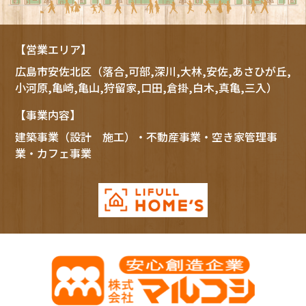
【営業エリア】
広島市
安佐北区
（落合,可部,深川,大林,安佐,あさひが丘,
小河原,亀崎,亀山,狩留家,口田,倉掛,白木,真亀,三入）
【事業内容】
建築事業（設計 施工）・不動産事業・空き家管理事
業・カフェ事業