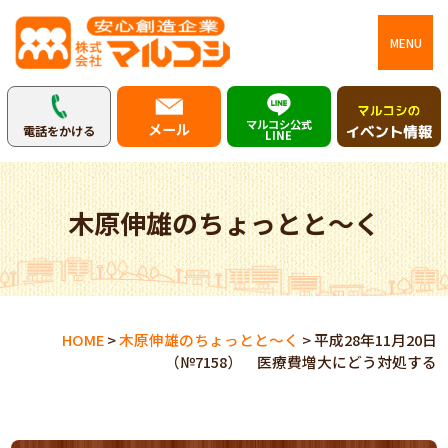
MENU
マルコシ公式
メール
電話をかける
LINE
木原伸雄のちょっとと～く
HOME
>
木原伸雄のちょっとと～く
>
平成28年11月20日
（№7158） 医療費増大にどう対処する