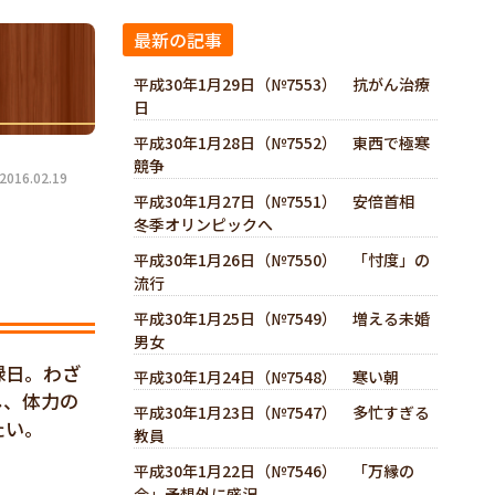
最新の記事
平成30年1月29日（№7553） 抗がん治療
日
平成30年1月28日（№7552） 東西で極寒
競争
16.02.19
平成30年1月27日（№7551） 安倍首相
冬季オリンピックへ
平成30年1月26日（№7550） 「忖度」の
流行
平成30年1月25日（№7549） 増える未婚
男女
録日。わざ
平成30年1月24日（№7548） 寒い朝
し、体力の
平成30年1月23日（№7547） 多忙すぎる
たい。
教員
平成30年1月22日（№7546） 「万縁の
会」予想外に盛況