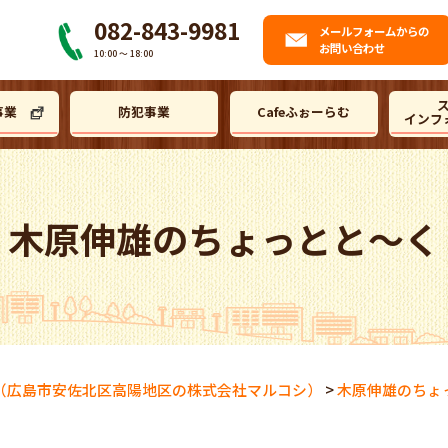
082-843-9981
メール
フォームからの
お問い合わせ
10:00 〜 18:00
事業
防犯事業
Cafeふぉーらむ
インフ
木原伸雄のちょっとと～く
（広島市安佐北区高陽地区の株式会社マルコシ）
>
木原伸雄のちょ