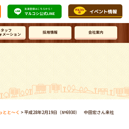
友達登録はこちらから！
マルコシ公式
LINE
スタッフ
採用情報
会社案内
ォメーション
っとと～く
>
平成28年2月19日（№6930） 中田宏さん来社