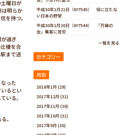
の土曜日が
平成30年1月21日（№7545） 役に立たな
筋は明らか
い日本の野党
自信を持つ。
平成30年1月20日（№7544） 「万縁の
会」集客に苦労
間が過ぎ
一覧を見る
か辻棲を合
島駅まで送
カテゴリー
月別
くなった
2018年1月 (29)
ているとい
2017年12月 (31)
している。
2017年11月 (30)
2017年10月 (31)
れる。
2017年9月 (30)
2017年7月 (23)