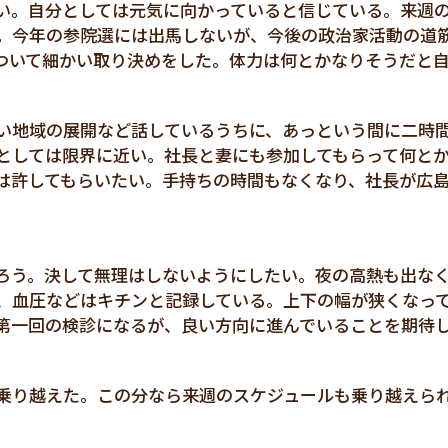
い。自分としては元気に向かっていると信じている。来週
。今年の参院選には出馬しないが、今後の政治家活動の道
ついて細かい取り決めをした。体力は何とかなりそうだと
い地域の展開など話しているうちに、あっという間に二時
としては限界に近い。社長と妻にも参加してもらって何と
は許してもらいたい。手持ちの時間もなくなり、社長が広
ろう。決して無理はしないようにしたい。夜の高熱も出な
、血圧などはキチンと記録している。上下の幅が狭くなっ
第一回の検診になるが、良い方向に進んでいることを期待
乗り越えた。この分なら来週のスケジュールも乗り越えら