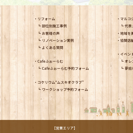
リフォーム
マルコ
部位別施工事例
代表
お客様の声
地域を
リノベーション実例
協賛店
よくある質問
イベン
Cafeふぉーらむ
オレ
Cafeふぉーらむ予約フォーム
夢拾
コケリウム
“ムスキオクラブ”
ワークショップ予約フォーム
【営業エリア】