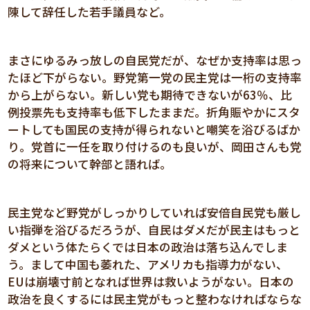
陳して辞任した若手議員など。
まさにゆるみっ放しの自民党だが、なぜか支持率は思っ
たほど下がらない。野党第一党の民主党は一桁の支持率
から上がらない。新しい党も期待できないが63％、比
例投票先も支持率も低下したままだ。折角賑やかにスタ
ートしても国民の支持が得られないと嘲笑を浴びるばか
り。党首に一任を取り付けるのも良いが、岡田さんも党
の将来について幹部と語れば。
民主党など野党がしっかりしていれば安倍自民党も厳し
い指弾を浴びるだろうが、自民はダメだが民主はもっと
ダメという体たらくでは日本の政治は落ち込んでしま
う。まして中国も萎れた、アメリカも指導力がない、
EUは崩壊寸前となれば世界は救いようがない。日本の
政治を良くするには民主党がもっと整わなければならな