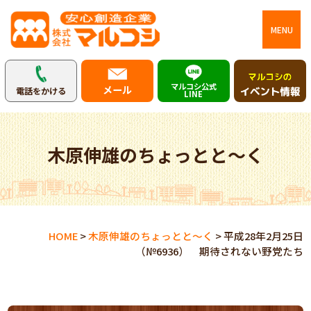
MENU
マルコシ公式
メール
電話をかける
LINE
木原伸雄のちょっとと～く
HOME
>
木原伸雄のちょっとと～く
>
平成28年2月25日
（№6936） 期待されない野党たち