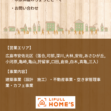
お問い合わせ
【営業エリア】
広島市
安佐北区
（落合,可部,深川,大林,安佐,あさひが丘,
小河原,亀崎,亀山,狩留家,口田,倉掛,白木,真亀,三入）
【事業内容】
建築事業（設計 施工）・不動産事業・空き家管理事
業・カフェ事業