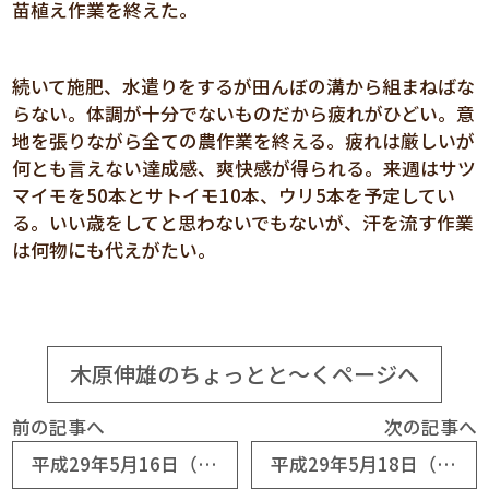
苗植え作業を終えた。
続いて施肥、水遣りをするが田んぼの溝から組まねばな
らない。体調が十分でないものだから疲れがひどい。意
地を張りながら全ての農作業を終える。疲れは厳しいが
何とも言えない達成感、爽快感が得られる。来週はサツ
マイモを50本とサトイモ10本、ウリ5本を予定してい
る。いい歳をしてと思わないでもないが、汗を流す作業
は何物にも代えがたい。
木原伸雄のちょっとと～くページへ
前の記事へ
次の記事へ
平成29年5月16日（№7335） 朝起きたときポジティブに
平成29年5月18日（№7337） 憲法改正へ大きく前進