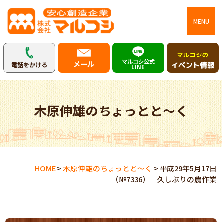
MENU
マルコシ公式
メール
電話をかける
LINE
木原伸雄のちょっとと～く
HOME
>
木原伸雄のちょっとと～く
>
平成29年5月17日
（№7336） 久しぶりの農作業