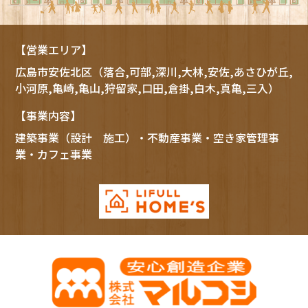
【営業エリア】
広島市
安佐北区
（落合,可部,深川,大林,安佐,あさひが丘,
小河原,亀崎,亀山,狩留家,口田,倉掛,白木,真亀,三入）
【事業内容】
建築事業（設計 施工）・不動産事業・空き家管理事
業・カフェ事業