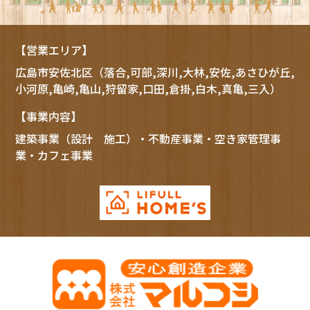
【営業エリア】
広島市
安佐北区
（落合,可部,深川,大林,安佐,あさひが丘,
小河原,亀崎,亀山,狩留家,口田,倉掛,白木,真亀,三入）
【事業内容】
建築事業（設計 施工）・不動産事業・空き家管理事
業・カフェ事業