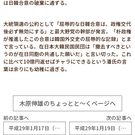
は日韓合意の破棄に通ずる。
大統領選の公約として「屈辱的な日韓合意は、政権交代
後必ず無効にする」と最大野党の幹部が発言。「朴政権
が推進したこの合意は韓国外交史の屈辱的な記録」とま
で言っている。在日本大韓民国民団は「撤去すべきとい
うのが在日同胞の共通した願いだ」と言い切った。これ
に比べて10億円返せばチャラにできるという潘氏の言
葉は余りにも幼稚に過ぎる。
木原伸雄のちょっとと～くページへ
前の記事へ
次の記事へ
平成29年1月17日（№7216） 大雪が降る
平成29年1月19日（№7218） 機能しない選挙協力