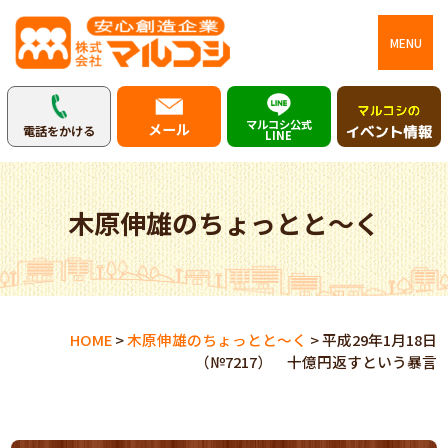
MENU
マルコシ公式
メール
電話をかける
LINE
木原伸雄のちょっとと～く
HOME
>
木原伸雄のちょっとと～く
>
平成29年1月18日
（№7217） 十億円返すという暴言