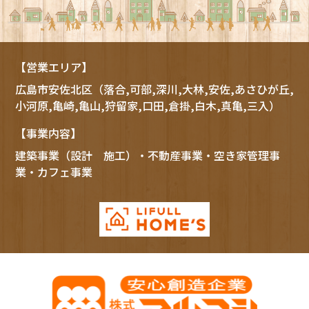
【営業エリア】
広島市
安佐北区
（落合,可部,深川,大林,安佐,あさひが丘,
小河原,亀崎,亀山,狩留家,口田,倉掛,白木,真亀,三入）
【事業内容】
建築事業（設計 施工）・不動産事業・空き家管理事
業・カフェ事業