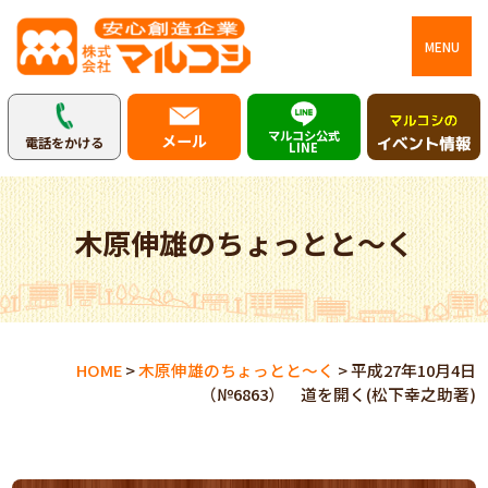
MENU
マルコシ公式
メール
電話をかける
LINE
木原伸雄のちょっとと～く
HOME
>
木原伸雄のちょっとと～く
>
平成27年10月4日
（№6863） 道を開く(松下幸之助著)