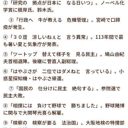
②「研究の 拠点が日本に なる日いつ」。ノーベル化
学賞に根岸氏、鈴木氏。
③「行政へ 牛が教える 危機管理」。宮崎で口蹄
疫が発生。
④「３０度 涼しいねぇと 言う異常」。113年間で最
も暑い夏と気象庁が発表。
⑤「ツートップ 替えて様子を 見る民主」。鳩山由紀
夫首相退陣。後継に菅直人副総理。
⑥「はやぶさが 二位ではダメねと 言っている」。小
惑星探知機・はやぶさ帰還。
⑦「国民の 仕分けに民主 絶句する」。参院選で
民主大敗。
⑧「相撲には 負けて野球で 勝ちました」。野球賭博
に関与で大関琴光喜ら解雇。
⑨「検察の 検察が要る 法治国」。大阪地検の特捜部