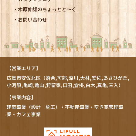
木原伸雄のちょっとと～く
お問い合わせ
【営業エリア】
広島市
安佐北区
（落合,可部,深川,大林,安佐,あさひが丘,
小河原,亀崎,亀山,狩留家,口田,倉掛,白木,真亀,三入）
【事業内容】
建築事業（設計 施工）・不動産事業・空き家管理事
業・カフェ事業