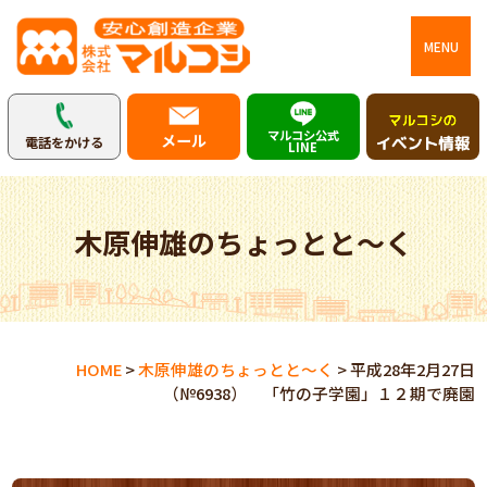
MENU
マルコシ公式
メール
電話をかける
LINE
木原伸雄のちょっとと～く
HOME
>
木原伸雄のちょっとと～く
>
平成28年2月27日
（№6938） 「竹の子学園」１２期で廃園