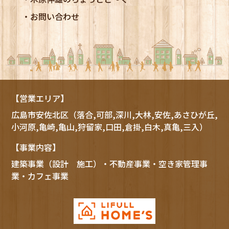
お問い合わせ
【営業エリア】
広島市
安佐北区
（落合,可部,深川,大林,安佐,あさひが丘,
小河原,亀崎,亀山,狩留家,口田,倉掛,白木,真亀,三入）
【事業内容】
建築事業（設計 施工）・不動産事業・空き家管理事
業・カフェ事業