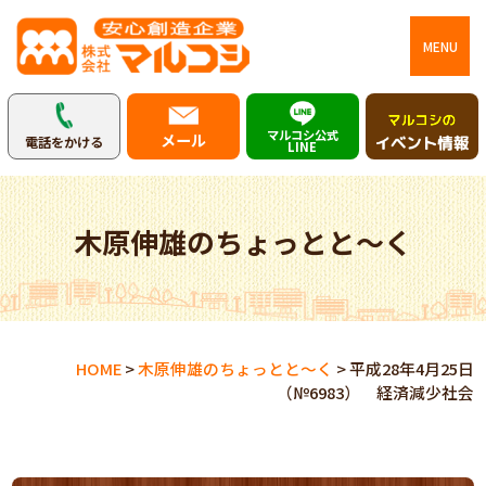
MENU
マルコシ公式
メール
電話をかける
LINE
木原伸雄のちょっとと～く
HOME
>
木原伸雄のちょっとと～く
>
平成28年4月25日
（№6983） 経済減少社会