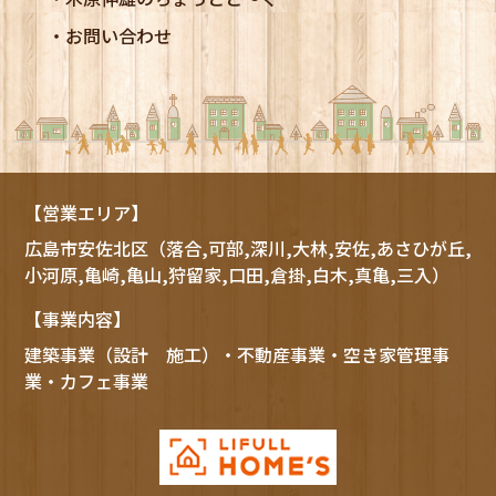
お問い合わせ
【営業エリア】
広島市
安佐北区
（落合,可部,深川,大林,安佐,あさひが丘,
小河原,亀崎,亀山,狩留家,口田,倉掛,白木,真亀,三入）
【事業内容】
建築事業（設計 施工）・不動産事業・空き家管理事
業・カフェ事業