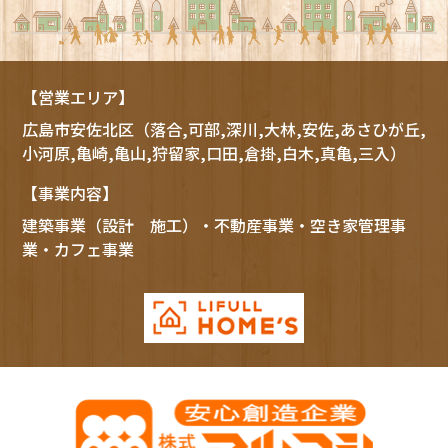
【営業エリア】
広島市
安佐北区
（落合,可部,深川,大林,安佐,あさひが丘,
小河原,亀崎,亀山,狩留家,口田,倉掛,白木,真亀,三入）
【事業内容】
建築事業（設計 施工）・不動産事業・空き家管理事
業・カフェ事業