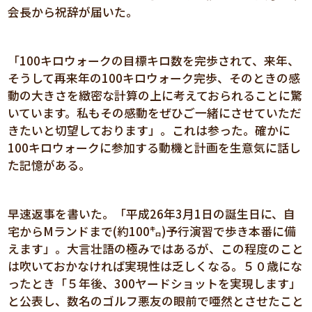
会長から祝辞が届いた。
「100キロウォークの目標キロ数を完歩されて、来年、
そうして再来年の100キロウォーク完歩、そのときの感
動の大きさを緻密な計算の上に考えておられることに驚
いています。私もその感動をぜひご一緒にさせていただ
きたいと切望しております」。これは参った。確かに
100キロウォークに参加する動機と計画を生意気に話し
た記憶がある。
早速返事を書いた。「平成26年3月1日の誕生日に、自
宅からMランドまで(約100㌔)予行演習で歩き本番に備
えます」。大言壮語の極みではあるが、この程度のこと
は吹いておかなければ実現性は乏しくなる。５０歳にな
ったとき「５年後、300ヤードショットを実現します」
と公表し、数名のゴルフ悪友の眼前で唖然とさせたこと