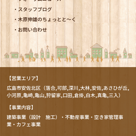
スタッフブログ
木原伸雄のちょっとと～く
お問い合わせ
【営業エリア】
広島市
安佐北区
（落合,可部,深川,大林,安佐,あさひが丘,
小河原,亀崎,亀山,狩留家,口田,倉掛,白木,真亀,三入）
【事業内容】
建築事業（設計 施工）・不動産事業・空き家管理事
業・カフェ事業