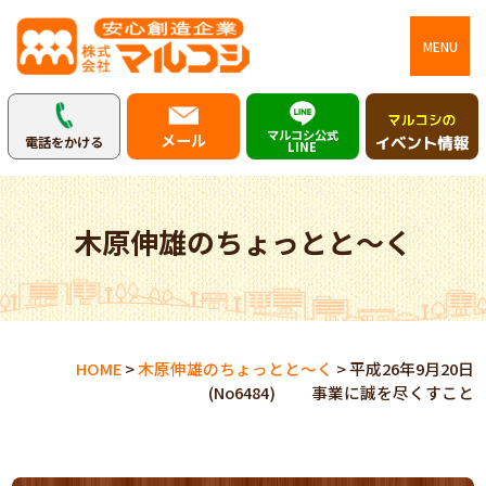
MENU
マルコシ公式
メール
電話をかける
LINE
木原伸雄のちょっとと～く
HOME
>
木原伸雄のちょっとと～く
>
平成26年9月20日
(No6484) 事業に誠を尽くすこと