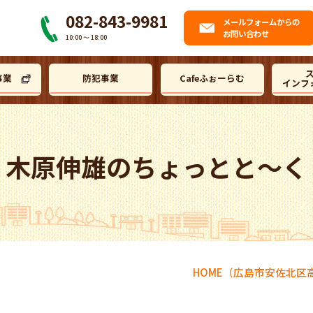
082-843-9981
メール
フォームからの
お問い合わせ
10:00 〜 18:00
事業
防犯事業
Cafeふぉーらむ
インフ
木原伸雄のちょっとと～く
HOME
（広島市安佐北区