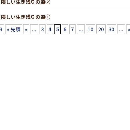
） 険しい生き残りの道②
） 険しい生き残りの道①
53
« 先頭
«
...
3
4
5
6
7
...
10
20
30
...