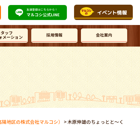
友達登録はこちらから！
マルコシ公式
LINE
スタッフ
採用情報
会社案内
ォメーション
高陽地区の株式会社マルコシ）
>
木原伸雄のちょっとと～く