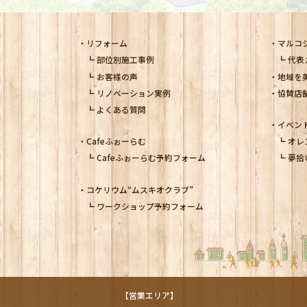
リフォーム
マルコ
部位別施工事例
代表
お客様の声
地域を
リノベーション実例
協賛店
よくある質問
イベン
Cafeふぉーらむ
オレ
Cafeふぉーらむ予約フォーム
夢拾
コケリウム
“ムスキオクラブ”
ワークショップ予約フォーム
【営業エリア】