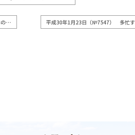
平成30年1月21日（№7545） 役に立たない日本の野党
平成30年1月23日（№7547） 多忙