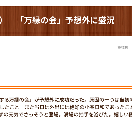
46） 「万縁の会」予想外に盛況
投稿日：20
くする万縁の会」が予想外に成功だった。原因の一つは当初
力したこと。また当日は外出には絶好の小春日和であったこ
ずの元気でさっそうと登場。満場の拍手を浴びた。嬉しい