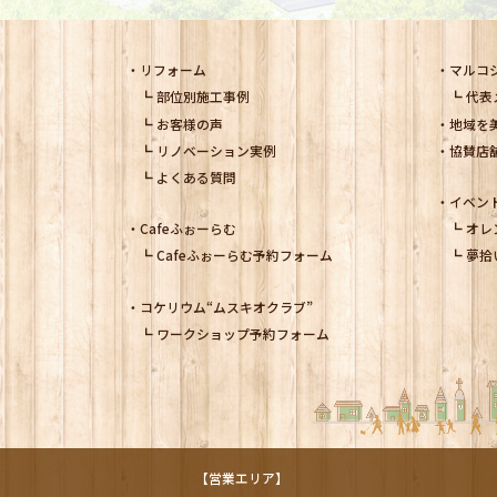
リフォーム
マルコ
部位別施工事例
代表
お客様の声
地域を
リノベーション実例
協賛店
よくある質問
イベン
Cafeふぉーらむ
オレ
Cafeふぉーらむ予約フォーム
夢拾
コケリウム
“ムスキオクラブ”
ワークショップ予約フォーム
【営業エリア】