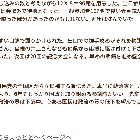
込みの数と考えながら12Ｘ８＝96席を用意した。当日参
フは会場外で待機となった。一般参加者107名で良い雰囲気
さか驕った部分があったのかもしれない。近年は沈んでいた。
すい口調で語りかけられた。出口での握手攻めがそれを物
さん、島根の井上さんなども他県から応援に駆け付けて下
いた。次回は20回の記念大会になる。早めの準備を進め盛
自民党の全国区から立候補する旨伝えた。本当に政治家とし
より、6年間しっかり国政と取り組める参議院がいい。先輩
政治の質は下落中。心ある国民は政治の質の低下を望んで
のちょっとと～くページへ