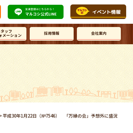
友達登録はこちらから！
マルコシ公式
LINE
スタッフ
採用情報
会社案内
ォメーション
>
平成30年1月22日（№7546） 「万縁の会」予想外に盛況