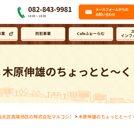
082-843-9981
メール
フォームからの
お問い合わせ
10:00 〜 18:00
事業
防犯事業
Cafeふぉーらむ
インフ
木原伸雄のちょっとと～く
佐北区高陽地区の株式会社マルコシ）
>
木原伸雄のちょっとと～く