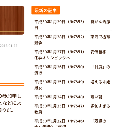
最新の記事
平成30年1月29日（№7553） 抗がん治療
日
平成30年1月28日（№7552） 東西で極寒
競争
18.01.22
平成30年1月27日（№7551） 安倍首相
冬季オリンピックへ
平成30年1月26日（№7550） 「忖度」の
流行
平成30年1月25日（№7549） 増える未婚
男女
の参加申し
平成30年1月24日（№7548） 寒い朝
となどによ
平成30年1月23日（№7547） 多忙すぎる
限りだ。
教員
平成30年1月22日（№7546） 「万縁の
会」予想外に盛況