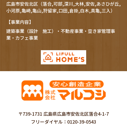
広島市
安佐北区
（落合,可部,深川,大林,安佐,あさひが丘,
小河原,亀崎,亀山,狩留家,口田,倉掛,白木,真亀,三入）
【事業内容】
建築事業（設計 施工）・不動産事業・空き家管理事
業・カフェ事業
〒739-1731 広島県広島市安佐北区落合4-1-7
フリーダイヤル
0120-39-0543