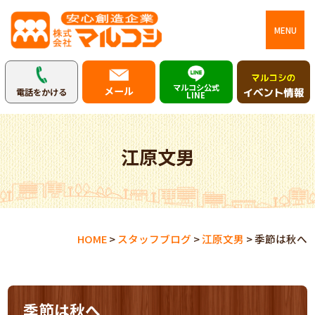
MENU
マルコシ公式
メール
電話をかける
LINE
江原文男
HOME
>
スタッフブログ
>
江原文男
>
季節は秋へ
季節は秋へ