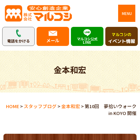
MENU
マルコシ公式
メール
電話をかける
LINE
金本和宏
HOME
>
スタッフブログ
>
金本和宏
>
第10回 夢拾いウォーク
in KOYO 開催