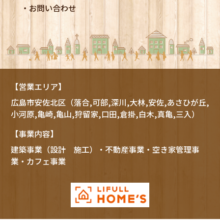
お問い合わせ
【営業エリア】
広島市
安佐北区
（落合,可部,深川,大林,安佐,あさひが丘,
小河原,亀崎,亀山,狩留家,口田,倉掛,白木,真亀,三入）
【事業内容】
建築事業（設計 施工）・不動産事業・空き家管理事
業・カフェ事業